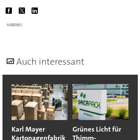
ANZEIGE
A
uch interessant
Karl Mayer
Grünes Licht für
Kartonagenfabrik
Thimm-