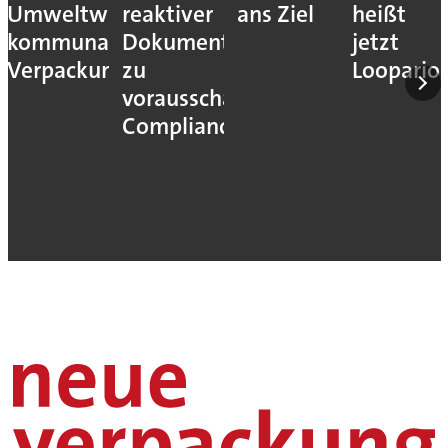
Umweltwirkung
reaktiver
ans Ziel
heißt
kommunaler
Dokumentation
jetzt
Verpackungssteuern
zu
Loopario
vorausschauender
Compliance“