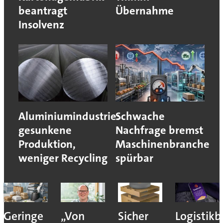
beantragt
Übernahme
Insolvenz
Aluminiumindustrie:
Schwache
gesunkene
Nachfrage bremst
Produktion,
Maschinenbranche
weniger Recycling
spürbar
Geringe
„Von
Sicher
Logistik