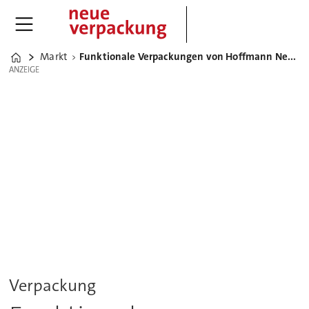
Markt
Funktionale Verpackungen von Hoffmann Neopac für Babypflege-Produkte
Home
ANZEIGE
ANZEIGE
Verpackung