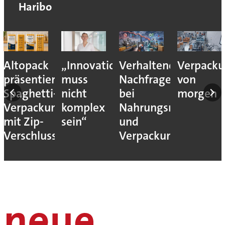
Haribo
Altopack
„Innovation
Verhaltene
Verpacku
nce
präsentiert
muss
Nachfrage
von
Spaghetti-
nicht
bei
morgen
eit
Verpackung
komplex
Nahrungsmittel-
mit Zip-
sein“
und
Verschluss
Verpackungsmaschi