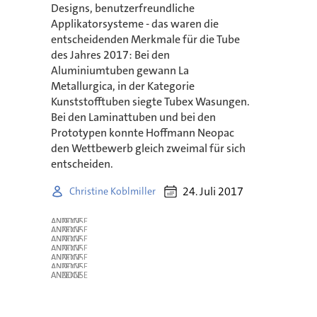
Designs, benutzerfreundliche
Applikatorsysteme - das waren die
entscheidenden Merkmale für die Tube
des Jahres 2017: Bei den
Aluminiumtuben gewann La
Metallurgica, in der Kategorie
Kunststofftuben siegte Tubex Wasungen.
Bei den Laminattuben und bei den
Prototypen konnte Hoffmann Neopac
den Wettbewerb gleich zweimal für sich
entscheiden.
24. Juli 2017
Christine Koblmiller
ANZEIGE
ANZEIGE
ANZEIGE
ANZEIGE
ANZEIGE
ANZEIGE
ANZEIGE