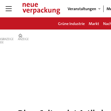
Veranstaltungen
Me
Grüne Industrie
Markt
Nach
Home
ANZEIGE
ANZEIGE
Tag:
hoffmann
neopac