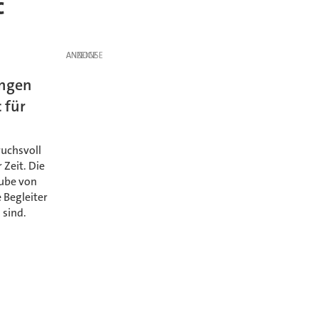
c
ANZEIGE
ungen
 für
ruchsvoll
 Zeit. Die
ube von
 Begleiter
 sind.