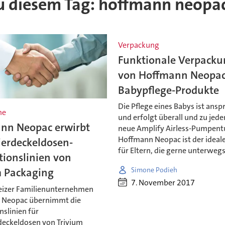
 zu diesem Tag: hoffmann neopa
Verpackung
Funktionale Verpack
von Hoffmann Neopac
Babypflege-Produkte
Die Pflege eines Babys ist ansp
me
und erfolgt überall und zu jeder
nn Neopac erwirbt
neue Amplify Airless-Pumpent
Hoffmann Neopac ist der ideale
ierdeckeldosen-
für Eltern, die gerne unterwegs
tionslinien von
Simone Podieh
m Packaging
7. November 2017
izer Familienunternehmen
 Neopac übernimmt die
slinien für
deckeldosen von Trivium