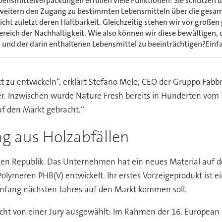
bensmittelverpackungen erfüllen viele Funktionen: Sie schützen d
weitern den Zugang zu bestimmten Lebensmitteln über die gesa
cht zuletzt deren Haltbarkeit. Gleichzeitig stehen wir vor großen
eich der Nachhaltigkeit. Wie also können wir diese bewältigen, 
und der darin enthaltenen Lebensmittel zu beeinträchtigen?Einfac
 zu entwickeln“, erklärt Stefano Mele, CEO der Gruppo Fabbri
er. Inzwischen wurde Nature Fresh bereits in Hunderten vo
f den Markt gebracht.“
ng aus Holzabfällen
chen Republik. Das Unternehmen hat ein neues Material auf 
Polymeren PHB(V) entwickelt. Ihr erstes Vorzeigeprodukt ist 
 Anfang nächsten Jahres auf den Markt kommen soll.
icht von einer Jury ausgewählt: Im Rahmen der 16. European