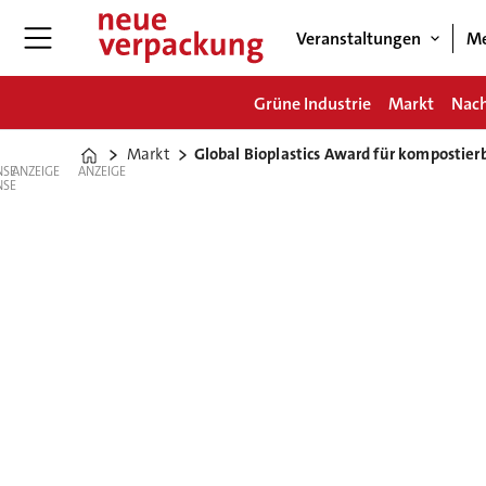
Veranstaltungen
Me
Grüne Industrie
Markt
Nach
Markt
Global Bioplastics Award für kompostierb
Home
ANZEIGE
ANZEIGE