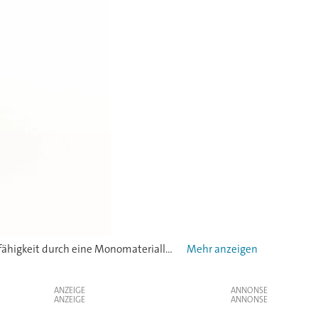
Nachhaltigkeit: Nachhaltigkeit in mehreren Dimensionen. Materialreduzierung um > 25 %, eine deutlich gestiegene Recycelfähigkeit durch eine Monomateriallösung aus HDPE sowohl für den Tubenkörper als auch für den Verschluss und dies alles unter Einsatz von bis zu 100 % PCR für den Tubenkörper.
ANZEIGE
ANZEIGE