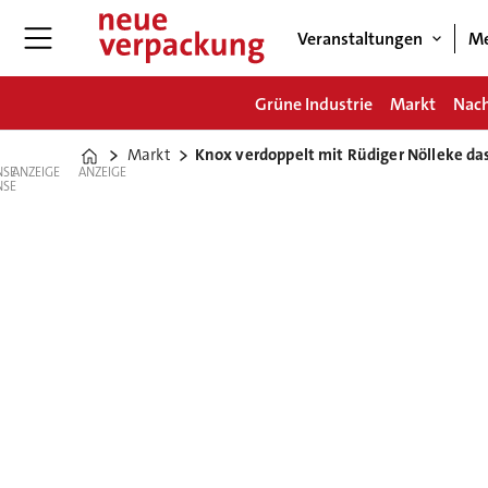
Veranstaltungen
Me
Grüne Industrie
Markt
Nach
Markt
Knox verdoppelt mit Rüdiger Nölleke da
Home
ANZEIGE
ANZEIGE