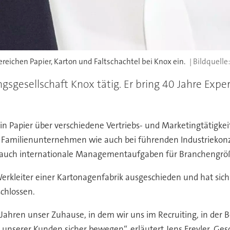
ereichen Papier, Karton und Faltschachtel bei Knox ein.
ngsgesellschaft Knox tätig. Er bring 40 Jahre Exper
in Papier über verschiedene Vertriebs- und Marketingtätigkei
n Familienunternehmen wie auch bei führenden Industrieko
t auch internationale Managementaufgaben für Branchengröß
ls Werkleiter einer Kartonagenfabrik ausgeschieden und hat 
chlossen.
0 Jahren unser Zuhause, in dem wir uns im Recruiting, in de
 unserer Kunden sicher bewegen“, erläutert Jens Freyler, Ge