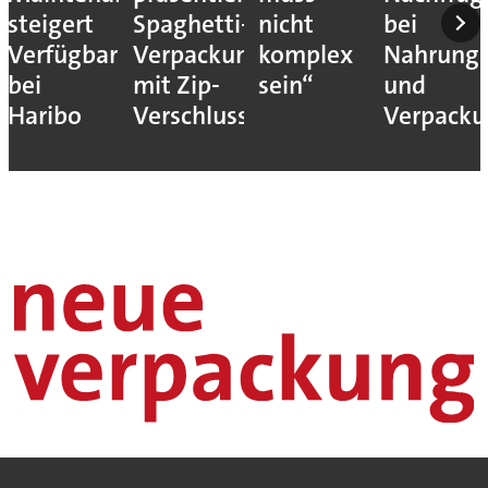
steigert
Spaghetti-
nicht
bei
Verfügbarkeit
Verpackung
komplex
Nahrungs
bei
mit Zip-
sein“
und
Haribo
Verschluss
Verpack