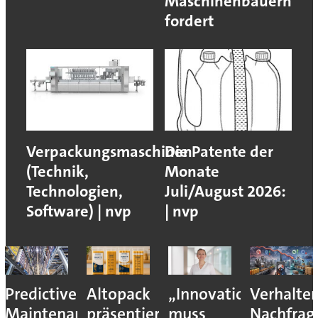
Maschinenbauern
fordert
Verpackungsmaschinen
Die Patente der
(Technik,
Monate
Technologien,
Juli/August 2026:
Software) | nvp
| nvp
Predictive
Altopack
„Innovation
Verhalte
Maintenance
präsentiert
muss
Nachfrag