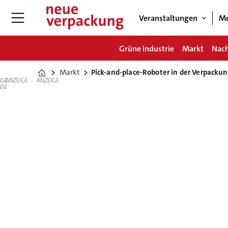
Veranstaltungen
Me
Grüne Industrie
Markt
Nach
Markt
Pick-and-place-Roboter in der Verpacku
Home
ANZEIGE
ANZEIGE