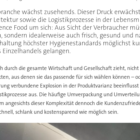
branche wächst zusehends. Dieser Druck erwächst
tektur sowie die Logistikprozesse in der Lebensmi
ience Food um sich: Aus Sicht der Verbraucher mü
, sondern idealerweise auch frisch, gesund und n
inhaltung höchster Hygienestandards möglichst kur
s Einzelhandels gelangen.
ch durch die gesamte Wirtschaft und Gesellschaft zieht, nicht 
ten, aus denen sie das passende für sich wählen können – ode
erung verbundene Explosion in der Produktvarianz beeinflusst n
stikprozesse aus. Die häufige Umverpackung und Umverteilu
 Um angesichts dieser Komplexität dennoch die Kundenzufriede
chnell, schlank und kostensparend wie möglich sein.