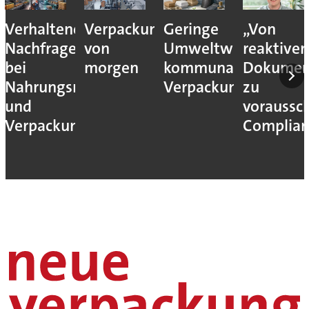
Verhaltene
Verpackungslogistik
Geringe
„Von
Nachfrage
von
Umweltwirkung
reaktiver
bei
morgen
kommunaler
Dokumen
Nahrungsmittel-
Verpackungssteuern
zu
und
voraussc
Verpackungsmaschinen
Complian