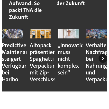
Aufwand: So
der Zukunft
packt TNA die
Zukunft
Predictive
Altopack
„Innovation
Verhalte
Maintenance
präsentiert
muss
Nachfrag
steigert
Spaghetti-
nicht
bei
Verfügbarkeit
Verpackung
komplex
Nahrungs
bei
mit Zip-
sein“
und
Haribo
Verschluss
Verpack