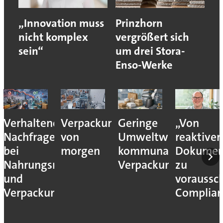
„Innovation muss
Prinzhorn
nicht komplex
vergrößert sich
sein“
um drei Stora-
Enso-Werke
Verhaltene
Verpackungslogistik
Geringe
„Von
Nachfrage
von
Umweltwirkung
reaktiver
bei
morgen
kommunaler
Dokumen
Nahrungsmittel-
Verpackungssteuern
zu
und
voraussc
Verpackungsmaschinen
Complian