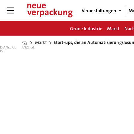
Veranstaltungen
Me
Grüne Industrie
Markt
Nach
Markt
Start-ups, die an Automatisierungslösu
Home
ANZEIGE
ANZEIGE