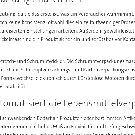
utung, da sie das erste ist, was ein Verbraucher wahrnimmt, 
ch keine Konsistenz, obwohl dies ein zeitaufwendiger Prozes
dardisierten Einstellungen arbeiten. Außerdem gewährleistet 
wickelmaschine ein Produkt sicher ein und schützt es vor Kont
Stretch- und Schrumpfwickler. Die Schrumpfverpackungsmasc
sen sich die Schrumpfverpackungs- und Kartonverpackungsmas
 Formatwechsel elektronisch durch bürstenlose Motoren dur
 Stabilität.
tomatisiert die Lebensmittelve
d schwankenden Bedarf an Produkten oder bestimmten Artikel
nternehmen ein hohes Maß an Flexibilität und Liefergeschwin
forderung anzugehen, bieten Start-ups Verpackungslinien a