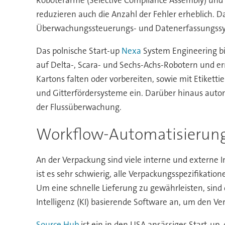
reduzieren auch die Anzahl der Fehler erheblich. 
Überwachungssteuerungs- und Datenerfassungssys
Das polnische Start-up
Nexa
System Engineering bi
auf Delta-, Scara- und Sechs-Achs-Robotern und er
Kartons falten oder vorbereiten, sowie mit Etiketti
und Gitterfördersysteme ein. Darüber hinaus auto
der Flussüberwachung.
Workflow-Automatisierun
An der Verpackung sind viele interne und externe I
ist es sehr schwierig, alle Verpackungsspezifikati
Um eine schnelle Lieferung zu gewährleisten, sind 
Intelligenz (KI) basierende Software an, um den 
Source Hub
ist ein in den USA ansässiges Start-up,