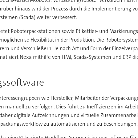
Darüber hinaus wird der Prozess durch die Implementierung 
temen (Scada) weiter verbessert.
etet Roboterpackstationen sowie Etikettier- und Markierun
möglichen so Flexibilität in der Produktion. Die Robotersyst
erern und Verschließern. Je nach Art und Form der Einzelverpa
matisiert Nexa mithilfe von HMI, Scada-Systemen und ERP di
gssoftware
nteressengruppen wie Hersteller, Mitarbeiter der Verpackungs
onen manuell zu verfolgen. Dies führt zu Ineffizienzen im Arb
daher digitale Aufzeichnungen und virtuelle Zusammenarbeit 
Verpackungsworkflow zu automatisieren und zu beschleunigen.
 das eine KI-basierte Workflow-Automatisierungssoftware für V