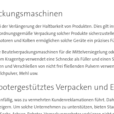
ackungsmaschinen
ei der Verlängerung der Haltbarkeit von Produkten. Dies gilt
rdnungsgemäße Verpackung solcher Produkte sicherzustellen
otoren und Kolben ermöglichen solche Geräte ein präzises F
he Beutelverpackungsmaschinen für die Mittelversiegelung ode
om Kragentyp verwendet eine Schnecke als Füller und einen S
 und Verschließen von nicht frei fließenden Pulvern verwend
lchpulver, Mehl usw.
botergestütztes Verpacken und Et
ranfällig, was zu vermehrten Kundenreklamationen führt. D
steigern. Um solche Unternehmen zu unterstützen, bieten Star
Sechs-Achsen-Roboter. Verpackungsroboter verkürzen nicht n