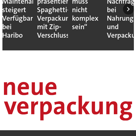
Maintenance
präsentiert
muss
Nachfrag
steigert
Spaghetti-
nicht
bei
Verfügbarkeit
Verpackung
komplex
Nahrungs
bei
mit Zip-
sein“
und
Haribo
Verschluss
Verpack