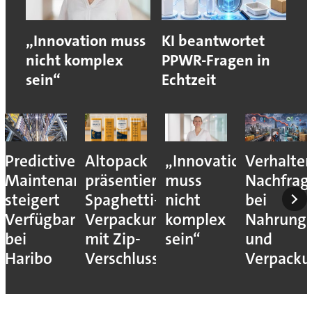
„Innovation muss
KI beantwortet
nicht komplex
PPWR-Fragen in
sein“
Echtzeit
Altopack
„Innovation
Verhaltene
Verpacku
nce
präsentiert
muss
Nachfrage
von
Spaghetti-
nicht
bei
morgen
eit
Verpackung
komplex
Nahrungsmittel-
mit Zip-
sein“
und
Verschluss
Verpackungsmaschi