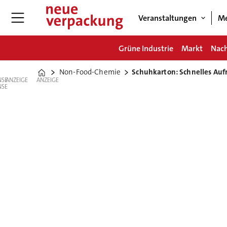
Veranstaltungen
Me
Grüne Industrie
Markt
Nach
Non-Food-Chemie
Schuhkarton: Schnelles Auf
Home
ANZEIGE
ANZEIGE