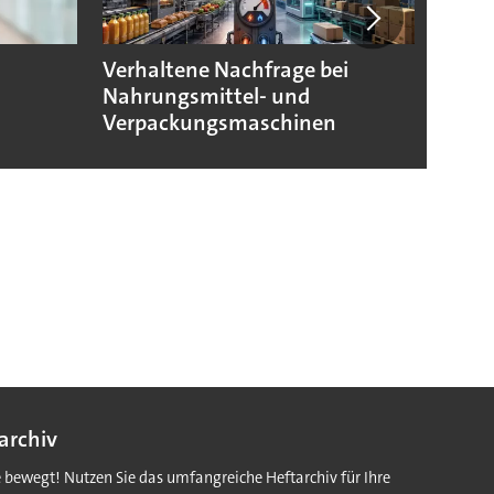
Verhaltene Nachfrage bei
Verpa
Nahrungsmittel- und
morg
Verpackungsmaschinen
archiv
e bewegt! Nutzen Sie das umfangreiche Heftarchiv für Ihre