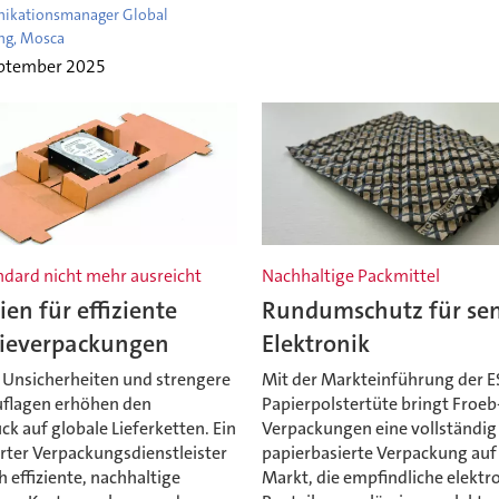
kationsmanager Global
ng, Mosca
eptember 2025
dard nicht mehr ausreicht
Nachhaltige Packmittel
ien für effiziente
Rundumschutz für sen
rieverpackungen
Elektronik
 Unsicherheiten und strengere
Mit der Markteinführung der E
flagen erhöhen den
Papierpolstertüte bringt Froeb
k auf globale Lieferketten. Ein
Verpackungen eine vollständig
erter Verpackungsdienstleister
papierbasierte Verpackung auf
 effiziente, nachhaltige
Markt, die empfindliche elektr