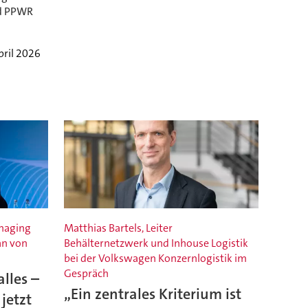
nd PPWR
pril 2026
anaging
Matthias Bartels, Leiter
an von
Behälternetzwerk und Inhouse Logistik
bei der Volkswagen Konzernlogistik im
Gespräch
lles –
„Ein zentrales Kriterium ist
jetzt