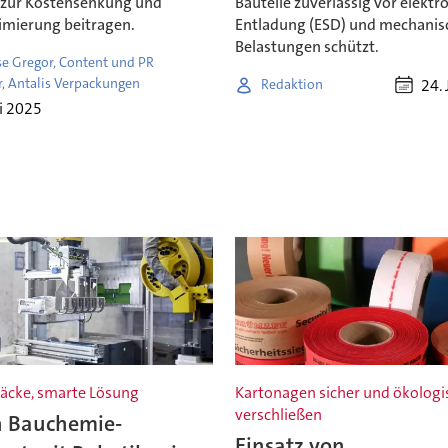
zur Kostensenkung und
Bauteile zuverlässig vor elektr
imierung beitragen.
Entladung (ESD) und mechanis
Belastungen schützt.
se Gregor, Content und PR
, Antalis Verpackungen
24. 
Redaktion
li 2025
äcke, smarte Lösung
Kartonagen sicher und ökologi
verschließen
n Bauchemie-
Einsatz von