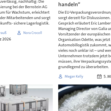
zuverlässig, nachhaltig: Die
handeln“
ierung bei der Bernstein AG
aum für Wachstum, erleichtert
Die EU-Verpackungsverordnu
 der Mitarbeitenden und sorgt
sorgt derzeit für Diskussionen.
ukunfts- sichere Lagerlogistik.
Gespräch erläutert Eric Lamber
Managing Director von Galia u
trauß
Nora Crocoll
Vorsitzender der europäischen
rz 2026
Organisation Odette, was jetzt 
Automobillogistik zukommt, 
vieles noch unklar ist – und we
Unternehmen trotzdem jetzt 
müssen, ihre Verpackungssys
grundlegend zu überarbeiten.
5. M
Megan Kelly