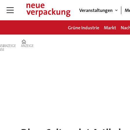
Veranstaltungen
Me
Grüne Industrie
Markt
Nach
Home
ANZEIGE
ANZEIGE
Tag:
non-
food-
chemie