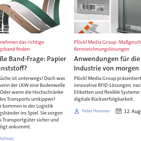
nehmen das richtige
Plöckl Media Group: Maßgesch
gsband finden
Kennzeichnungslösungen
ße Band-Frage: Papier
Anwendungen für die
nststoff?
Industrie von morgen
Küche ist unterwegs! Doch was
Plöckl Media Group präsentier
 wenn der LKW eine Bodenwelle
innovative RFID-Lösungen, nac
 Oder wenn die Hochschränke
Etiketten und flexible Systeme 
es Transports umkippen?
digitale Rückverfolgbarkeit.
r kommen in der Logistik
12. Aug
Peter Hammer
sbänder ins Spiel. Sie sorgen
s Transportgüter sicher und
digt ankommt.
ollmer,