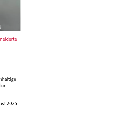
neiderte
t
hhaltige
für
ust 2025