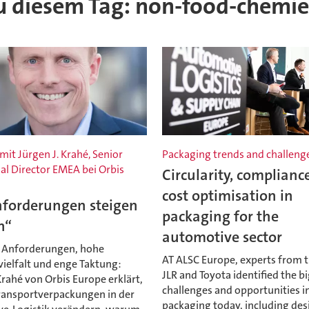
 zu diesem Tag: non-food-chemie
mit Jürgen J. Krahé, Senior
Packaging trends and challeng
l Director EMEA bei Orbis
Circularity, complianc
cost optimisation in
nforderungen steigen
packaging for the
h“
automotive sector
 Anforderungen, hohe
AT ALSC Europe, experts from th
ielfalt und enge Taktung:
JLR and Toyota identified the b
Krahé von Orbis Europe erklärt,
challenges and opportunities i
Transportverpackungen in der
packaging today, including des