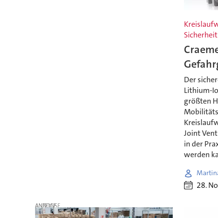
Kreislaufw
Sicherheit
Craeme
Gefahrg
Der siche
Lithium-Io
größten H
Mobilität
Kreislaufw
Joint Vent
in der Pra
werden k
Martin
28. N
ANZEIGE