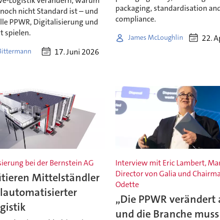
e-Logistik verändern, warum
packaging, standardisation a
och nicht Standard ist – und
compliance.
lle PPWR, Digitalisierung und
t spielen.
22. A
James McLoughlin
17. Juni 2026
 Bittermann
ierung bei der Bernstein AG
Interview mit Eric Lambert, M
Director von Galia und Chairm
itieren Mittelständler
Odette
lautomatisierter
„Die PPWR verändert a
gistik
und die Branche muss 