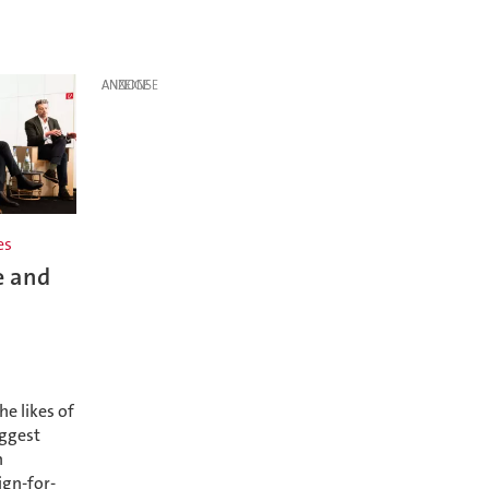
ANZEIGE
es
e and
e likes of
iggest
n
ign-for-