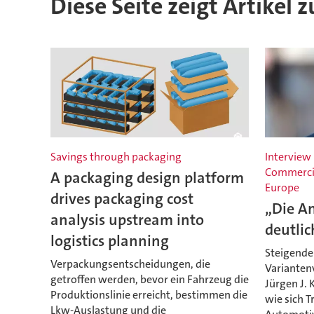
Diese Seite zeigt Artikel
Savings through packaging
Interview 
Commercia
A packaging design platform
Europe
drives packaging cost
„Die A
analysis upstream into
deutlic
logistics planning
Steigende
Verpackungsentscheidungen, die
Variantenv
getroffen werden, bevor ein Fahrzeug die
Jürgen J. 
Produktionslinie erreicht, bestimmen die
wie sich 
Lkw-Auslastung und die