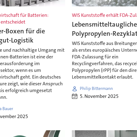
irtschaft für Batterien:
WIS Kunststoffe erhält FDA-Zu
 entscheidet
Lebensmitteltaugliche
r-Boxen für die
Polypropylen-Rezykla
ut-Logistik
WIS Kunststoffe aus Breitungen
re und nachhaltige Umgang mit
als erstes europäisches Unter
nen-Batterien ist eine der
FDA-Zulassung für ein
erausforderung im
Recyclingverfahren, das recyce
ssektor, wenn es um
Polypropylen (rPP) für den dir
irtschaft geht. Ein deutsches
Lebensmittelkontakt erlaubt.
ure zeigt, wie dieser Anspruch
Philip Bittermann
xis erfolgreich umgesetzt
5. November 2025
ann.
a Bauer
ovember 2025