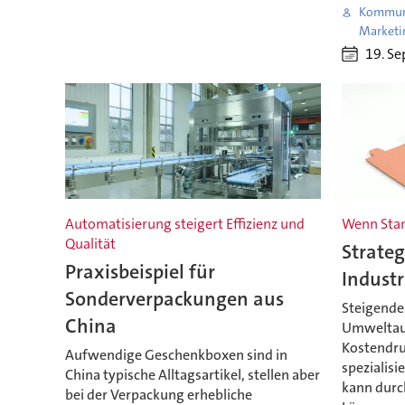
Kommuni
Marketi
19. S
Automatisierung steigert Effizienz und
Wenn Stan
Qualität
Strateg
Praxisbeispiel für
Indust
Sonderverpackungen aus
Steigende
China
Umweltau
Kostendruc
Aufwendige Geschenkboxen sind in
spezialisi
China typische Alltagsartikel, stellen aber
kann durch
bei der Verpackung erhebliche