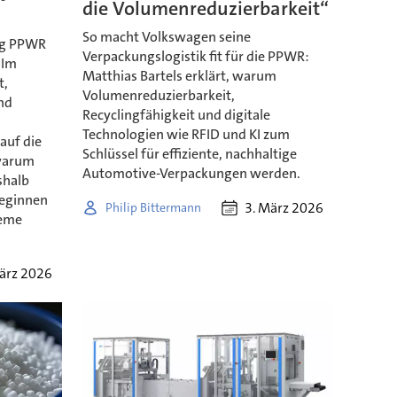
die Volumenreduzierbarkeit“
So macht Volkswagen seine
ng PPWR
Verpackungslogistik fit für die PPWR:
 Im
Matthias Bartels erklärt, warum
t,
Volumenreduzierbarkeit,
nd
Recyclingfähigkeit und digitale
Technologien wie RFID und KI zum
auf die
Schlüssel für effiziente, nachhaltige
warum
Automotive-Verpackungen werden.
shalb
beginnen
3. März 2026
Philip Bittermann
teme
ärz 2026