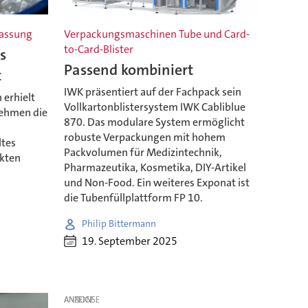
lassung
Verpackungsmaschinen Tube und Card-
to-Card-Blister
s
Passend kombiniert
t
IWK präsentiert auf der Fachpack sein
 erhielt
Vollkartonblistersystem IWK Cabliblue
nehmen die
870. Das modulare System ermöglicht
robuste Verpackungen mit hohem
ltes
Packvolumen für Medizintechnik,
ekten
Pharmazeutika, Kosmetika, DIY-Artikel
und Non-Food. Ein weiteres Exponat ist
die Tubenfüllplattform FP 10.
Philip Bittermann
19. September 2025
ANZEIGE