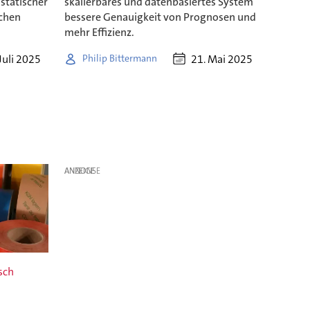
ostatischer
skalierbares und datenbasiertes System
chen
bessere Genauigkeit von Prognosen und
mehr Effizienz.
Juli 2025
21. Mai 2025
Philip Bittermann
ANZEIGE
sch