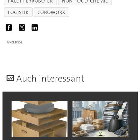
PALETTIERROBOTER
NON-FOOD-CHEMIE
LOGISTIK
COBOWORX
ANZEIGE
A
uch interessant