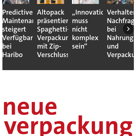
Predictive
Altopack
„Innovation
Verhalte
Maintenance
präsentiert
muss
Nachfrag
steigert
Spaghetti-
nicht
bei
Verfügbarkeit
Verpackung
komplex
Nahrungs
bei
mit Zip-
sein“
und
Haribo
Verschluss
Verpack