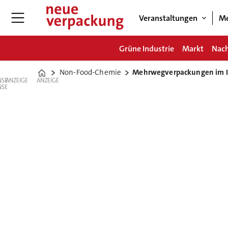
Veranstaltungen
Me
Grüne Industrie
Markt
Nach
Non-Food-Chemie
Mehrwegverpackungen im In
Home
ANZEIGE
ANZEIGE