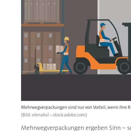
Mehrwegverpackungen sind nur von Vorteil, wenn ihre Rüc
(Bild: elenabsl – stock.adobe.com)
Mehrwegverpackungen ergeben Sinn – sowo