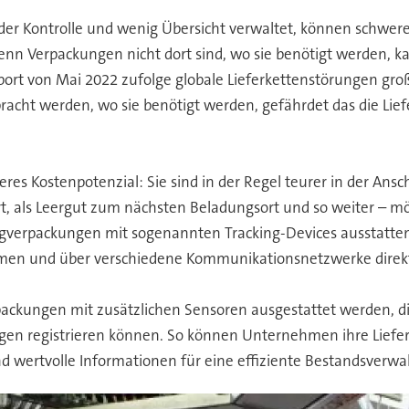
der Kontrolle und wenig Übersicht verwaltet, können schwer
enn Verpackungen nicht dort sind, wo sie benötigt werden, 
port von Mai 2022 zufolge globale Lieferkettenstörungen gr
racht werden, wo sie benötigt werden, gefährdet das die Lie
 Kostenpotenzial: Sie sind in der Regel teurer in der Ansch
t, als Leergut zum nächsten Beladungsort und so weiter – mög
rpackungen mit sogenannten Tracking-Devices ausstatten. 
en und über verschiedene Kommunikationsnetzwerke direkt an
rpackungen mit zusätzlichen Sensoren ausgestattet werden,
en registrieren können. So können Unternehmen ihre Lieferk
 wertvolle Informationen für eine effiziente Bestandsverwa