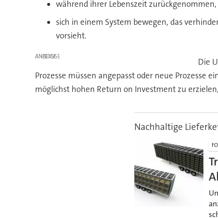
während ihrer Lebenszeit zurückgenommen, ko
sich in einem System bewegen, das verhinder
vorsieht.
ANZEIGE
Die U
Prozesse müssen angepasst oder neue Prozesse ei
möglichst hohen Return on Investment zu erzielen,
Nachhaltige Lieferke
F
T
A
Un
an
sc