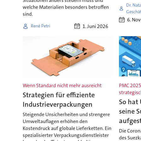
Situationen anders steuern muss und
Dr. Nat
welche Materialien besonders betroffen
Geschäf
sind.
6. No
1. Juni 2026
René Petri
Wenn Standard nicht mehr ausreicht
PMC 2025:
strategis
Strategien für effiziente
So hat
Industrieverpackungen
seine 
Steigende Unsicherheiten und strengere
aufgest
Umweltauflagen erhöhen den
Kostendruck auf globale Lieferketten. Ein
Die Coron
spezialisierter Verpackungsdienstleister
des Suezk