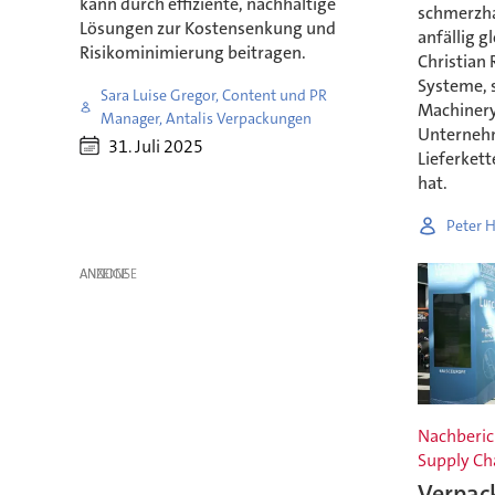
kann durch effiziente, nachhaltige
schmerzha
Lösungen zur Kostensenkung und
anfällig g
Risikominimierung beitragen.
Christian 
Systeme, s
Sara Luise Gregor, Content und PR
Machinery
Manager, Antalis Verpackungen
Unterneh
31. Juli 2025
Lieferkett
hat.
Peter 
ANZEIGE
Nachberic
Supply Ch
Verpac