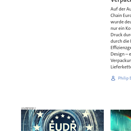
Auf der A
Chain Eur
wurde deu
nur ein Ko
Druck dur
durch die 
Effizienzg
Design – e
Verpackung
Lieferkett
Philip
ANZEIGE