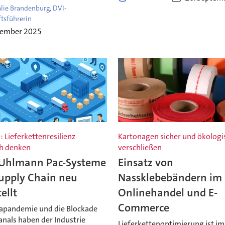
alie Brandenburg, DVI-
tsführerin
vember 2025
 Lieferkettenresilienz
Kartonagen sicher und ökologi
ch denken
verschließen
 Uhlmann Pac-Systeme
Einsatz von
Supply Chain neu
Nassklebebändern im
ellt
Onlinehandel und E-
Commerce
apandemie und die Blockade
anals haben der Industrie
Lieferkettenoptimierung ist im