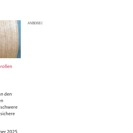
ANZEIGE
rollen
nn den
en
r schwere
sichere
ber 2025