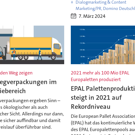
Dialogmarketing & Content
Marketing/PR, Domino Deutsch
7. März 2024
den Weg zeigen
2021 mehr als 100 Mio EPAL
Europaletten produziert
gverpackungen im
EPAL Palettenprodukt
iebereich
steigt in 2021 auf
erpackungen ergeben Sinn –
Rekordniveau
s ökologischer als auch
her Sicht. Allerdings nur dann,
Die European Pallet Association
e sicher auffindbar und damit
(EPAL) hat das kontinuierlich
reislauf überführbar sind.
des EPAL Europalettenpools au