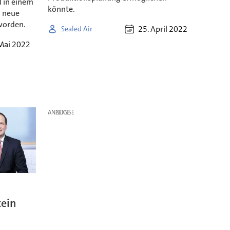
d in einem
könnte.
. neue
worden.
25. April 2022
Sealed Air
 Mai 2022
ANZEIGE
tein