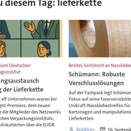
u diesem Tag: lieferkette
 vom Deutschen
Breites Sortiment an Nassklebe
gsinstitut
Schümann: Robuste
ungsaustausch
Verschlusslösungen
 der Lieferkette
Auf der Fachpack legt Schüma
 elf Unternehmen waren bei
Fokus auf seine faserverstärkt
ight-Premiere, dem neuen
Unikraft-Nassklebestreifen fü
r die Mitglieder des Netzwerks
Kartonagen und manipulations
chen Verpackungsinstituts,
Lieferketten.
diskutierten über die EUDR.
16. Septem
Redaktion