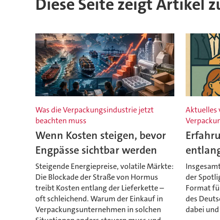
Diese Seite zeigt Artikel z
Was die Verpackungsindustrie jetzt
Aktuelles
beachten muss
Verpackun
Wenn Kosten steigen, bevor
Erfahr
Engpässe sichtbar werden
entlang
Steigende Energiepreise, volatile Märkte:
Insgesamt
Die Blockade der Straße von Hormus
der Spotl
treibt Kosten entlang der Lieferkette –
Format fü
oft schleichend. Warum der Einkauf in
des Deuts
Verpackungsunternehmen in solchen
dabei und 