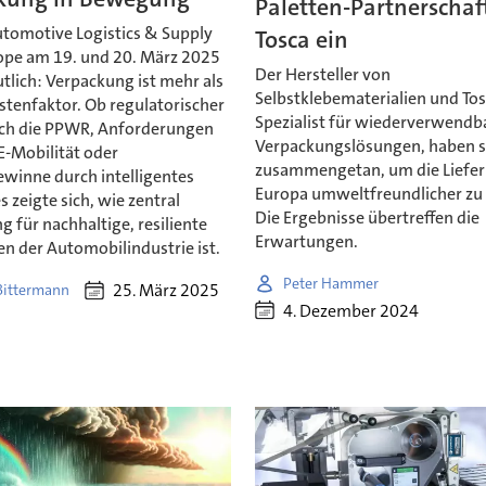
Paletten-Partnerschaf
utomotive Logistics & Supply
Tosca ein
ope am 19. und 20. März 2025
Der Hersteller von
tlich: Verpackung ist mehr als
Selbstklebematerialien und Tos
stenfaktor. Ob regulatorischer
Spezialist für wiederverwendb
ch die PPWR, Anforderungen
Verpackungslösungen, haben s
E-Mobilität oder
zusammengetan, um die Lieferk
ewinne durch intelligentes
Europa umweltfreundlicher zu 
s zeigte sich, wie zentral
Die Ergebnisse übertreffen die
 für nachhaltige, resiliente
Erwartungen.
en der Automobilindustrie ist.
Peter Hammer
25. März 2025
 Bittermann
4. Dezember 2024