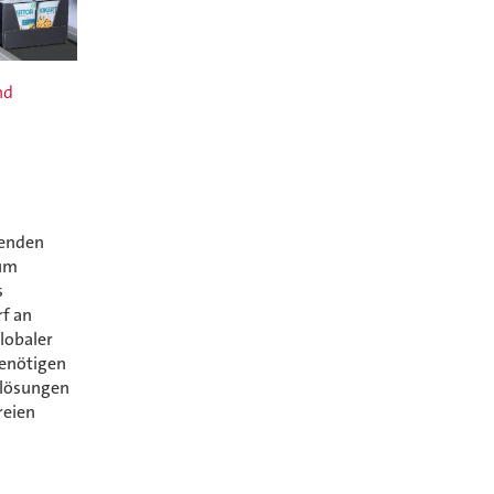
nd
menden
tum
s
f an
lobaler
benötigen
lösungen
reien