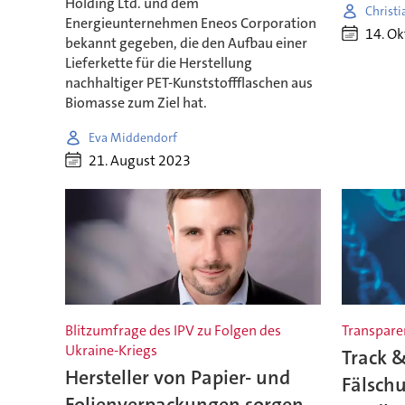
Holding Ltd. und dem
Christi
Energieunternehmen Eneos Corporation
14. O
bekannt gegeben, die den Aufbau einer
Lieferkette für die Herstellung
nachhaltiger PET-Kunststoffflaschen aus
Biomasse zum Ziel hat.
Eva Middendorf
21. August 2023
Blitzumfrage des IPV zu Folgen des
Transparen
Ukraine-Kriegs
Track &
Hersteller von Papier- und
Fälschu
Folienverpackungen sorgen