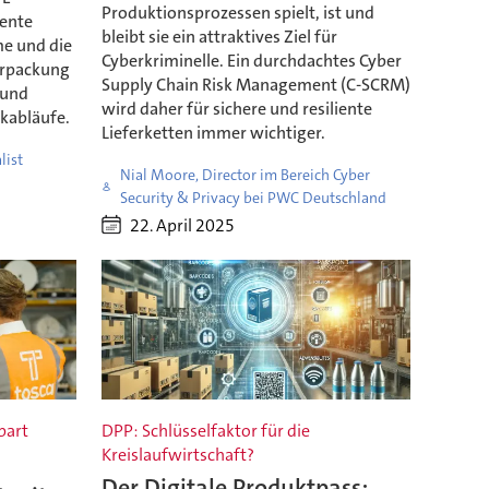
Produktionsprozessen spielt, ist und
iente
bleibt sie ein attraktives Ziel für
me und die
Cyberkriminelle. Ein durchdachtes Cyber
erpackung
Supply Chain Risk Management (C-SCRM)
 und
wird daher für sichere und resiliente
ikabläufe.
Lieferketten immer wichtiger.
list
Nial Moore, Director im Bereich Cyber
Security & Privacy bei PWC Deutschland
22. April 2025
part
DPP: Schlüsselfaktor für die
Kreislaufwirtschaft?
Der Digitale Produktpass: