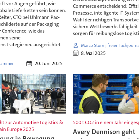
ft vor Augen geführt, wie
Commerce entscheidend: Effiz
lobale Lieferketten sein können.
Prozesse, intelligente IT-Syste
Reiter, CTO bei Uhlmann Pac-
Wahl der richtigen Transportv
childerte auf der Packaging
sichern Wettbewerbsfähigkeit
 Conference, wie das
sorgen für reibungslose Logist
men seine
enstrategie neu ausgerichtet
Marco Sturm, freier Fachjourna
8. Mai 2025
20. Juni 2025
Hammer
ht zur Automotive Logistics &
500 t CO2 in einem Jahr einges
ain Europe 2025
Avery Dennison geht
kung in Bewegung