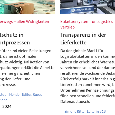
terwegs – allen Widrigkeiten
Etikettiersystem für Logistik u
Vertrieb
tschutz in
Transparenz in der
ortprozessen
Lieferkette
güter sind vielen Belastungen
Da der globale Markt für
, daher ist optimaler
Logistiketiketten in den kom
utz wichtig. Kai Kettler von
Jahren ein erhebliches Wachs
erpackungen erklärt die Aspekte
verzeichnen soll und der darau
le einer ganzheitlichen
resultierende wachsende Bedar
g der Liefer- und
Rückverfolgbarkeit innerhalb g
prozesse.
Lieferketten zunehmen wird, 
Unternehmen Kennzeichnungs
istoph Hendel, Editor, Ruess
für einen schnellen und fehlerf
tional
Datenaustausch.
ai 2024
Simone Ritter, Leiterin B2B