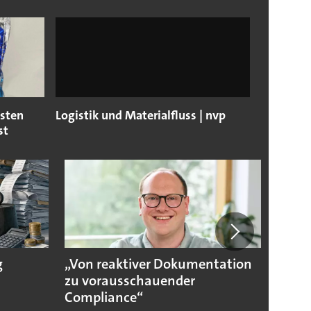
dsten
Logistik und Materialfluss | nvp
st
g
„Von reaktiver Dokumentation
Sicher
zu vorausschauender
Compliance“