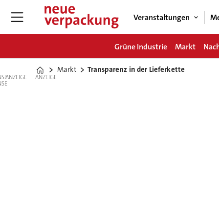
Veranstaltungen
Me
Grüne Industrie
Markt
Nach
Markt
Transparenz in der Lieferkette
Home
ANZEIGE
ANZEIGE