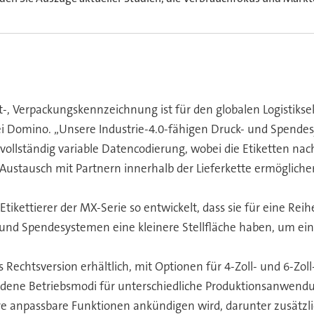
t-, Verpackungskennzeichnung ist für den globalen Logistikse
bei Domino. „Unsere Industrie-4.0-fähigen Druck- und Spend
 vollständig variable Datencodierung, wobei die Etiketten n
Austausch mit Partnern innerhalb der Lieferkette ermöglichen
e Etikettierer der MX-Serie so entwickelt, dass sie für eine 
 und Spendesystemen eine kleinere Stellfläche haben, um ein
als Rechtsversion erhältlich, mit Optionen für 4-Zoll- und 6-Z
dene Betriebsmodi für unterschiedliche Produktionsanwendun
npassbare Funktionen ankündigen wird, darunter zusätzlic