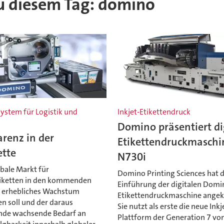
 zu diesem Tag: domino
system für Logistik und
Inkjet-Etikettendruck
Domino präsentiert di
renz in der
Etikettendruckmaschi
ette
N730i
bale Markt für
Domino Printing Sciences hat d
tiketten in den kommenden
Einführung der digitalen Dom
n erhebliches Wachstum
Etikettendruckmaschine angek
n soll und der daraus
Sie nutzt als erste die neue Inkj
ende wachsende Bedarf an
Plattform der Generation 7 v