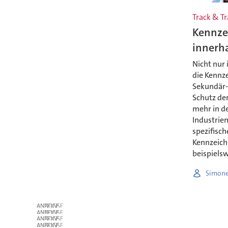
Track & Tr
Kennze
innerha
Nicht nur 
die Kennz
Sekundär-
Schutz de
mehr in de
Industrien
spezifisch
Kennzeich
beispielsw
Simone
ANZEIGE
ANZEIGE
ANZEIGE
ANZEIGE