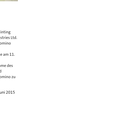
inting
stries Ltd.
 Domino
te am 11.
hme des
d
Domino zu
Juni 2015