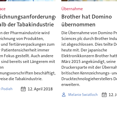
ace
Übernahme
ichnungsanforderungen
Brother hat Domino
lb der Tabakindustrie
übernommen
in der Pharmaindustrie wird
Die Übernahme von Domino Pr
eichnung von Produkten,
Sciences plc durch Brother Indu
 und Tertiärverpackungen zum
ist abgeschlossen. Dies teilte
r Patientensicherheit immer
heute mit. Der japanische
n Fokus gestellt. Auch andere
Elektronikkonzern Brother hat
 sind bereits seit Längerem mit
März 2015 angekündigt, seine
en
Druckersparte mit der Überna
nungsvorschriften beschäftigt,
britischen Kennzeichnungs- un
eise die Tabakindustrie.
Drucktechnologieherstellers 
erweitern.
12. April 2018
 Podieh
12. 
Melanie Swiatloch