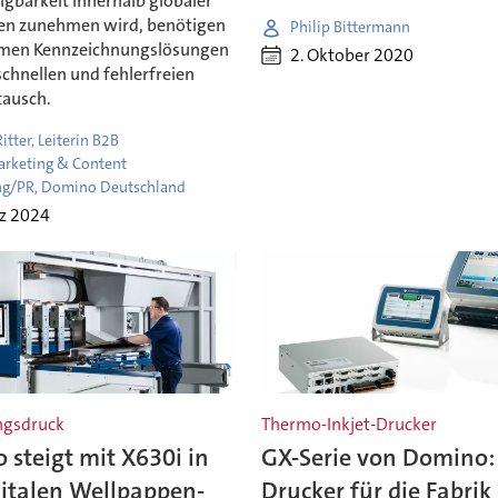
lgbarkeit innerhalb globaler
ten zunehmen wird, benötigen
Philip Bittermann
men Kennzeichnungslösungen
2. Oktober 2020
schnellen und fehlerfreien
ausch.
tter, Leiterin B2B
rketing & Content
ng/PR, Domino Deutschland
rz 2024
ngsdruck
Thermo-Inkjet-Drucker
steigt mit X630i in
GX-Serie von Domino:
gitalen Wellpappen-
Drucker für die Fabrik