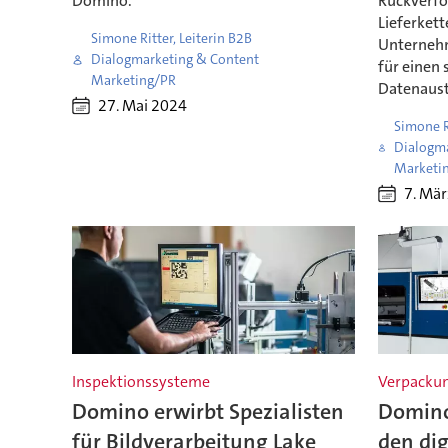
Domino.
Rückverfo
Lieferket
Simone Ritter, Leiterin B2B
Unterneh
Dialogmarketing & Content
für einen 
Marketing/PR
Datenaust
27. Mai 2024
Simone Ri
Dialogma
Marketi
7. Mä
Inspektionssysteme
Verpacku
Domino erwirbt Spezialisten
Domino 
für Bildverarbeitung Lake
den di