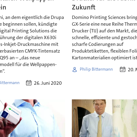
ein
Zukunft
i, an dem eigentlich die Drupa
Domino Printing Sciences bring
e beginnen sollen, kündigte
GX-Serie eine neue Reihe Therm
ital Printing Solutions die
Drucker (TIJ) auf den Markt, die
ührung der digitalen X630i
schnelle, effiziente und gestoc
ss-Inkjet-Druckmaschine mit
scharfe Codierungen auf
rbasierten CMYK-Tintensatz
Produktetiketten, flexiblen Fol
95 an – „das neue
Kartonmaterialien optimiert ist
modell für die Wellpappen-
20. 
Philip Bittermann
n“.
26. Juni 2020
 Bittermann