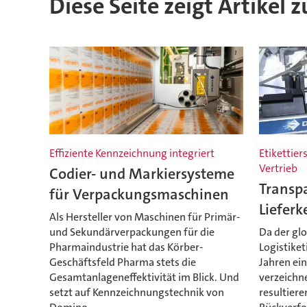
Diese Seite zeigt Artikel
Effiziente Kennzeichnung integriert
Etikettier
Vertrieb
Codier- und Markiersysteme
Transpa
für Verpackungsmaschinen
Lieferk
Als Hersteller von Maschinen für Primär-
und Sekundärverpackungen für die
Da der glo
Pharmaindustrie hat das Körber-
Logistike
Geschäftsfeld Pharma stets die
Jahren ei
Gesamtanlageneffektivität im Blick. Und
verzeichne
setzt auf Kennzeichnungstechnik von
resultier