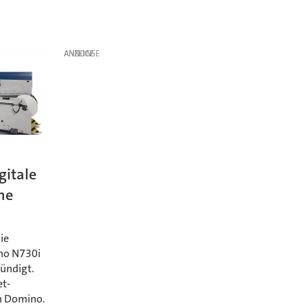
ANZEIGE
gitale
ne
ie
ino N730i
ündigt.
et-
on Domino.