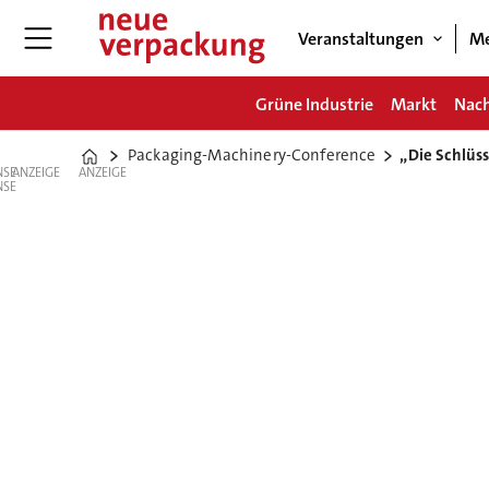
Veranstaltungen
Me
Grüne Industrie
Markt
Nach
Packaging-Machinery-Conference
„Die Schlüss
Home
ANZEIGE
ANZEIGE