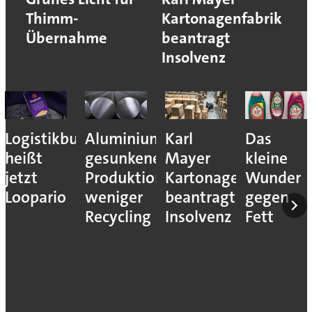
Thimm-
Kartonagenfabrik
Übernahme
beantragt
Insolvenz
Logistikbude
Aluminiumindustrie:
Karl
Das
heißt
gesunkene
Mayer
kleine
jetzt
Produktion,
Kartonagenfabrik
Wunder
Loopario
weniger
beantragt
gegen
Recycling
Insolvenz
Fett