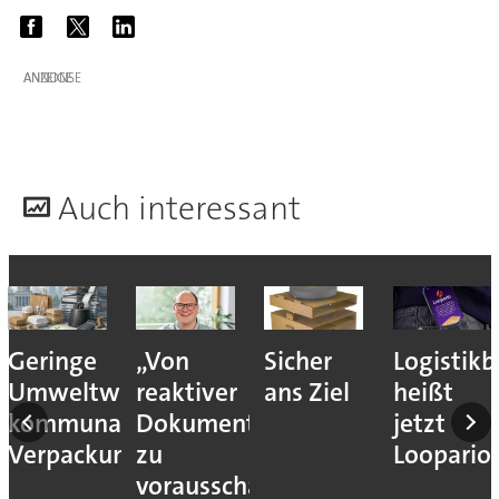
ANZEIGE
A
uch interessant
slogistik
Geringe
„Von
Sicher
Logistik
Umweltwirkung
reaktiver
ans Ziel
heißt
kommunaler
Dokumentation
jetzt
Verpackungssteuern
zu
Loopario
vorausschauender