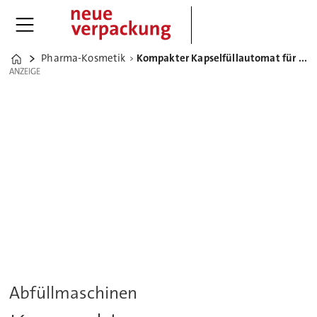
Pharma-Kosmetik
Kompakter Kapselfüllautomat für Pharma- und Lebensmittelprodukte
Home
ANZEIGE
ANZEIGE
Abfüllmaschinen