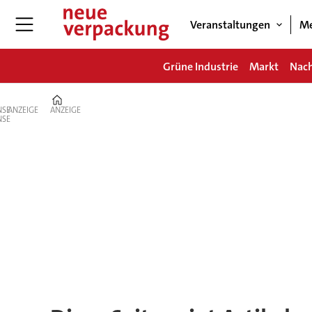
Veranstaltungen
Me
Grüne Industrie
Markt
Nach
Home
ANZEIGE
ANZEIGE
Tag:
clarus
films