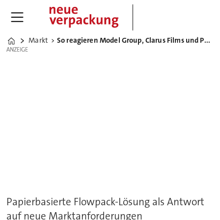
Markt
So reagieren Model Group, Clarus Films und Paxmatic auf die PPWR
Home
ANZEIGE
ANZEIGE
Papierbasierte Flowpack-Lösung als Antwort
auf neue Marktanforderungen