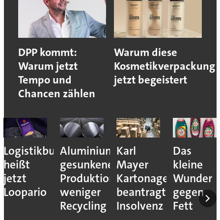
DPP kommt:
Warum diese
Warum jetzt
Kosmetikverpackung
Tempo und
jetzt begeistert
Chancen zählen
Logistikbude
Aluminiumindustrie:
Karl
Das
heißt
gesunkene
Mayer
kleine
jetzt
Produktion,
Kartonagenfabrik
Wunder
Loopario
weniger
beantragt
gegen
Recycling
Insolvenz
Fett