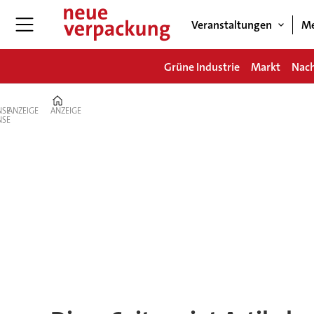
Veranstaltungen
Me
Grüne Industrie
Markt
Nach
Home
ANZEIGE
ANZEIGE
Tag:
profipack