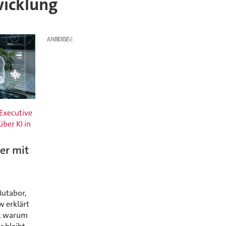
wicklung
ANZEIGE
 Executive
über KI in
er mit
utabor,
w erklärt
r, warum