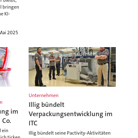
 bleibt,
l bringen
e KI-
Mai 2025
Unternehmen
en
Illig bündelt
ung im
Verpackungsentwicklung im
 Co.
ITC
 ein
Illig bündelt seine Pactivity-Aktivitäten
ich ticken,