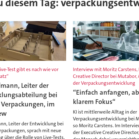
 zu diesem Tag: verpackungsent
ive-Test gibt es nach wie vor
Interview mit Moritz Carstens,
atz“
Creative Director bei Mutabor, 
der Verpackungsentwicklung
mann, Leiter der
“Einfach anfangen, ab
klungsabteilung bei
klarem Fokus“
s Verpackungen, im
KI ist mittlerweile Alltag in der
iew
Verpackungsentwicklung bei M
nn, Leiter der Entwicklung bei
so Moritz Carstens. Im Intervie
erpackungen, sprach mit neue
der Executive Creative Directo
 über die Rolle von Live-Tests,