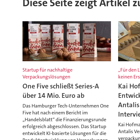
Diese Seite zeigt Artikel
Startup für nachhaltige
„Für den L
Verpackungslösungen
keinen Ers
One Five schließt Series-A
Kai Hof
über 14 Mio. Euro ab
Entwic
Antali
Das Hamburger Tech-Unternehmen One
Five hat nach einem Bericht im
Interv
„Handelsblatt“ die Finanzierungsrunde
Kai Hofma
erfolgreich abgeschlossen. Das Startup
Antalis V
entwickelt KI-basierte Lösungen für die
verpackung