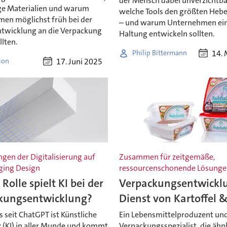
der Mensch dabei unverzichtbar
ge Materialien und warum
welche Tools den größten Hebe
en möglichst früh bei der
– und warum Unternehmen ein
twicklung an die Verpackung
Haltung entwickeln sollten.
lten.
14. 
Philip Bittermann
17. Juni 2025
ion
gen der Digitalisierung auf
Zusammen für zeitgemäße,
ging Design
ressourcenschonende Lösung
Rolle spielt KI bei der
Verpackungsentwickl
kungsentwicklung?
Dienst von Kartoffel &
 seit ChatGPT ist Künstliche
Ein Lebensmittelproduzent und
z (KI) in aller Munde und kommt
Verpackungsspezialist, die ähnl