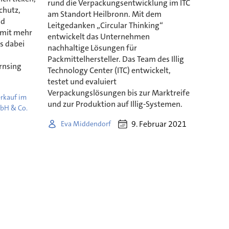
rund die Verpackungsentwicklung im ITC
chutz,
am Standort Heilbronn. Mit dem
nd
Leitgedanken „Circular Thinking“
 mit mehr
entwickelt das Unternehmen
s dabei
nachhaltige Lösungen für
Packmittelhersteller. Das Team des Illig
rnsing
Technology Center (ITC) entwickelt,
testet und evaluiert
Verpackungslösungen bis zur Marktreife
erkauf im
und zur Produktion auf Illig-Systemen.
bH & Co.
9. Februar 2021
Eva Middendorf