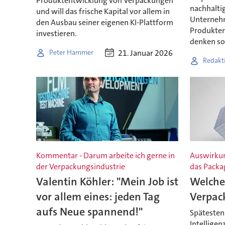
Produktentwicklung von Verpackungen
nachhalti
und will das frische Kapital vor allem in
Unternehm
den Ausbau seiner eigenen KI-Plattform
Produkten
investieren.
denken sol
21. Januar 2026
Peter Hammer
Redakt
Kommentar - Darum arbeite ich gerne in
Auswirkun
der Verpackungsindustrie
das Packa
Valentin Köhler: "Mein Job ist
Welche 
vor allem eines: jeden Tag
Verpac
aufs Neue spannend!"
Spätestens
Intelligen