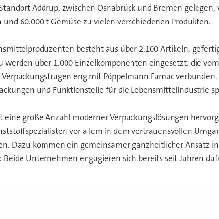
m Standort Addrup, zwischen Osnabrück und Bremen gelegen, v
ln und 60.000 t Gemüse zu vielen verschiedenen Produkten.
ittelproduzenten besteht aus über 2.100 Artikeln, gefertig
azu werden über 1.000 Einzelkomponenten eingesetzt, die vom
 in Verpackungsfragen eng mit Pöppelmann Famac verbunden. D
kungen und Funktionsteile für die Lebensmittelindustrie spez
 eine große Anzahl moderner Verpackungslösungen hervorgeg
nststoffspezialisten vor allem in dem vertrauensvollen Umg
gen. Dazu kommen ein gemeinsamer ganzheitlicher Ansatz in 
eide Unternehmen engagieren sich bereits seit Jahren dafü