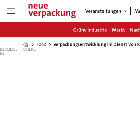
Veranstaltungen
Me
Grüne Industrie
Markt
Nach
Food
Verpackungsentwicklung im Dienst von Ka
Home
ANZEIGE
ANZEIGE