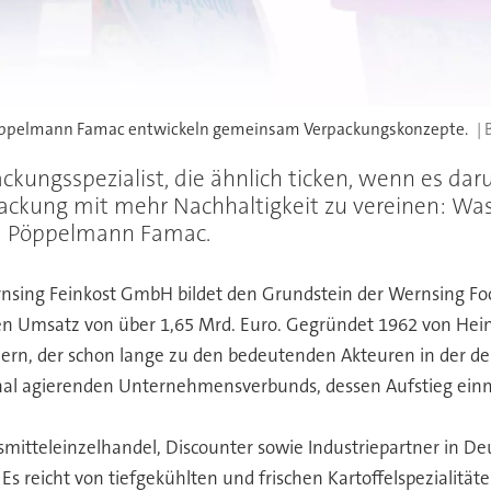
t Pöppelmann Famac entwickeln gemeinsam Verpackungskonzepte.
kungsspezialist, die ähnlich ticken, wenn es daru
packung mit mehr Nachhaltigkeit zu vereinen: Wa
d Pöppelmann Famac.
ing Feinkost GmbH bildet den Grundstein der Wernsing Foo
n Umsatz von über 1,65 Mrd. Euro. Gegründet 1962 von Hein
rn, der schon lange zu den bedeutenden Akteuren in der deu
tional agierenden Unternehmensverbunds, dessen Aufstieg ei
itteleinzelhandel, Discounter sowie Industriepartner in Deu
s reicht von tiefgekühlten und frischen Kartoffelspezialität