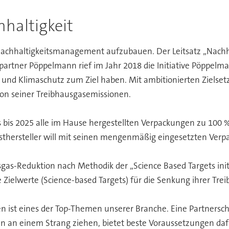
haltigkeit
Nachhaltigkeitsmanagement aufzubauen. Der Leitsatz „Nachha
rtner Pöppelmann rief im Jahr 2018 die Initiative Pöppelma
und Klimaschutz zum Ziel haben. Mit ambitionierten Zielsetzu
ion seiner Treibhausgasemissionen.
is 2025 alle im Hause hergestellten Verpackungen zu 100 % re
thersteller will mit seinen mengenmäßig eingesetzten Verpa
-Reduktion nach Methodik der „Science Based Targets initiati
 Zielwerte (Science-based Targets) für die Senkung ihrer Tr
ist eines der Top-Themen unserer Branche. Eine Partnerschaft
an einem Strang ziehen, bietet beste Voraussetzungen dafür.