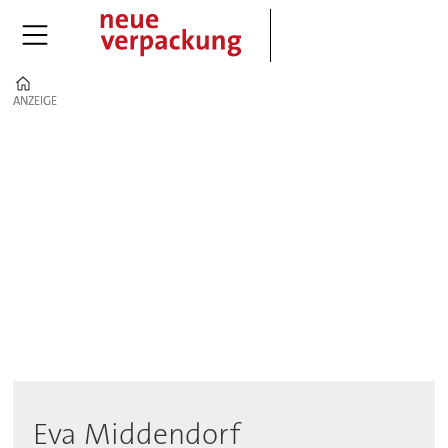
Home
ANZEIGE
ANZEIGE
Eva
Middendorf
-
nvp
Eva Middendorf