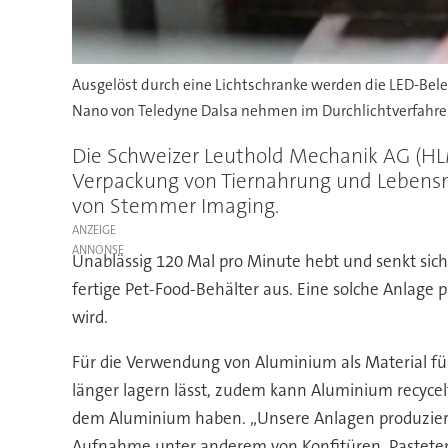
Ausgelöst durch eine Lichtschranke werden die LED-Be
Nano von Teledyne Dalsa nehmen im Durchlichtverfahren 
Die Schweizer Leuthold Mechanik AG (HL
Verpackung von Tiernahrung und Lebensmi
von Stemmer Imaging.
ANZEIGE
Unablässig 120 Mal pro Minute hebt und senkt sic
fertige Pet-Food-Behälter aus. Eine solche Anlage
wird.
Für die Verwendung von Aluminium als Material für 
länger lagern lässt, zudem kann Aluminium recycel
dem Aluminium haben. „Unsere Anlagen produziere
Aufnahme unter anderem von Konfitüren, Pasteten 