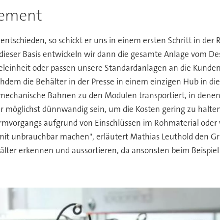
lement
entschieden, so schickt er uns in einem ersten Schritt in der
eser Basis entwickeln wir dann die gesamte Anlage vom Des
eleinheit oder passen unsere Standardanlagen an die Kunden
chdem die Behälter in der Presse in einem einzigen Hub in di
echanische Bahnen zu den Modulen transportiert, in denen di
lter möglichst dünnwandig sein, um die Kosten gering zu halt
formvorgangs aufgrund von Einschlüssen im Rohmaterial od
omit unbrauchbar machen", erläutert Mathias Leuthold den G
lter erkennen und aussortieren, da ansonsten beim Beispiel 