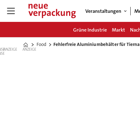
Veranstaltungen
Me
Grüne Industrie
Markt
Nach
Food
Fehlerfreie Aluminiumbehälter für Tiern
Home
ANZEIGE
ANZEIGE