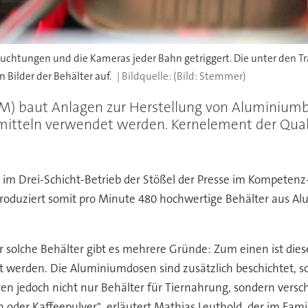
leuchtungen und die Kameras jeder Bahn getriggert. Die unter den
Bilder der Behälter auf.
(Bild: Stemmer)
M) baut Anlagen zur Herstellung von Aluminiumb
tteln verwendet werden. Kernelement der Qualit
h im Drei-Schicht-Betrieb der Stößel der Presse im Kompeten
 produziert somit pro Minute 480 hochwertige Behälter aus Al
solche Behälter gibt es mehrere Gründe: Zum einen ist dieses
t werden. Die Aluminiumdosen sind zusätzlich beschichtet, so
n jedoch nicht nur Behälter für Tiernahrung, sondern versc
oder Kaffeepulver", erläutert Mathias Leuthold, der im Fam