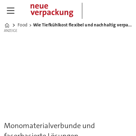
Food
Wie Tiefkühlkost flexibel und nachhaltig verpackt werden kann
Home
ANZEIGE
ANZEIGE
Monomaterialverbunde und
faserbasierte Lösungen