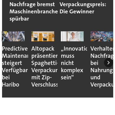
Nachfrage bremst
Verpackungspreis:
Maschinenbranche
Die Gewinner
spürbar
Predictive
Altopack
„Innovation
Verhalte
Maintenance
präsentiert
muss
Nachfrag
steigert
Spaghetti-
nicht
bei
Verfügbarkeit
Verpackung
komplex
Nahrungs
bei
mit Zip-
sein“
und
Haribo
Verschluss
Verpack