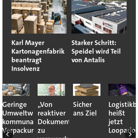
Karl Mayer
Starker Schritt:
Kartonagenfabrik
Speidel wird Teil
beantragt
von Antalis
Insolvenz
Geringe
„Von
Sicher
Logistik
Umweltwirkung
reaktiver
ans Ziel
heißt
kommunaler
Dokumentation
jetzt
Verpackungssteuern
zu
Loopario