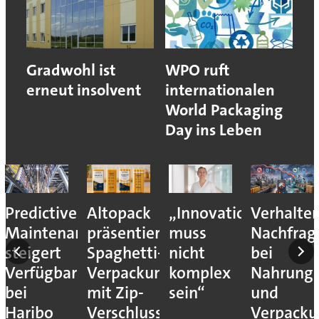
Gradwohl ist
WPO ruft
erneut insolvent
internationalen
World Packaging
Day ins Leben
Predictive
Altopack
„Innovation
Verhalte
Maintenance
präsentiert
muss
Nachfrag
steigert
Spaghetti-
nicht
bei
Verfügbarkeit
Verpackung
komplex
Nahrungs
bei
mit Zip-
sein“
und
Haribo
Verschluss
Verpack