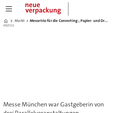
Markt
Messetrio für die Converting-, Papier- und Druckbranche
Home
ANZEIGE
ANZEIGE
Messe München war Gastgeberin von
drei Parallelveranstaltungen