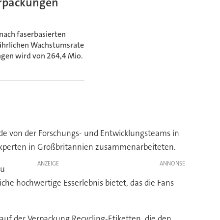
erpackungen
nach faserbasierten
 jährlichen Wachstumsrate
ngen wird von 264,4 Mio.
rde von der Forschungs- und Entwicklungsteams in
sexperten in Großbritannien zusammenarbeiteten.
ANZEIGE
zu
che hochwertige Esserlebnis bietet, das die Fans
f der Verpackung Recycling-Etiketten, die den