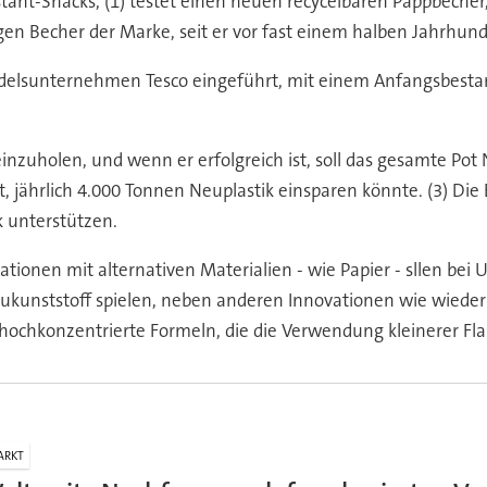
stant-Snacks, (1) testet einen neuen recycelbaren Pappbecher, 
tigen Becher der Marke, seit er vor fast einem halben Jahrhun
delsunternehmen Tesco eingeführt, mit einem Anfangsbestan
inzuholen, und wenn er erfolgreich ist, soll das gesamte Pot
ist, jährlich 4.000 Tonnen Neuplastik einsparen könnte. (3) D
k unterstützen.
ationen mit alternativen Materialien - wie Papier - sllen bei U
ukunststoff spielen, neben anderen Innovationen wie wieder
hochkonzentrierte Formeln, die die Verwendung kleinerer Fl
ARKT