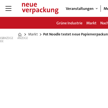
Veranstaltungen
Me
Grüne Industrie
Markt
Nach
Markt
Pot Noodle testet neue Papierverpackun
Home
ANZEIGE
ANZEIGE