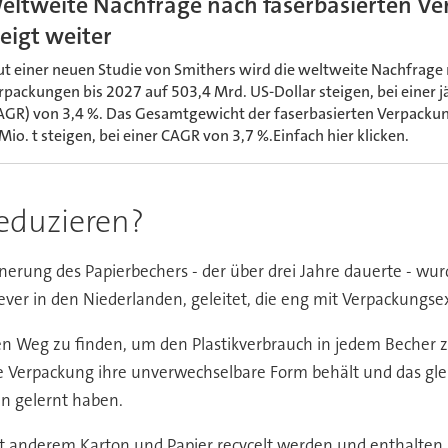
eltweite Nachfrage nach faserbasierten V
teigt weiter
ut einer neuen Studie von Smithers wird die weltweite Nachfrage 
rpackungen bis 2027 auf 503,4 Mrd. US-Dollar steigen, bei einer
AGR) von 3,4 %. Das Gesamtgewicht der faserbasierten Verpacku
Mio. t steigen, bei einer CAGR von 3,7 %.Einfach hier klicken.
eduzieren?
nerung des Papierbechers - der über drei Jahre dauerte - wu
lever in den Niederlanden, geleitet, die eng mit Verpackung
en Weg zu finden, um den Plastikverbrauch in jedem Becher 
die Verpackung ihre unverwechselbare Form behält und das glei
en gelernt haben.
nderem Karton und Papier recycelt werden und enthalten au