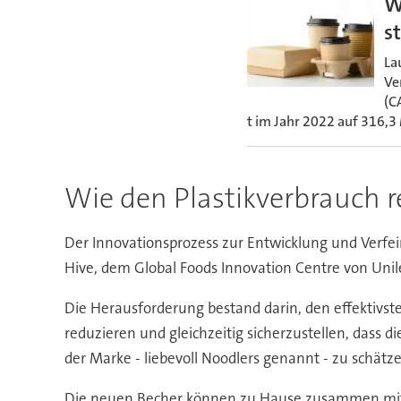
W
s
La
Ve
(C
t im Jahr 2022 auf 316,3 
Wie den Plastikverbrauch r
Der Innovationsprozess zur Entwicklung und Verfei
Hive, dem Global Foods Innovation Centre von Uni
Die Herausforderung bestand darin, den effektivst
reduzieren und gleichzeitig sicherzustellen, dass 
der Marke - liebevoll Noodlers genannt - zu schätz
Die neuen Becher können zu Hause zusammen mit a