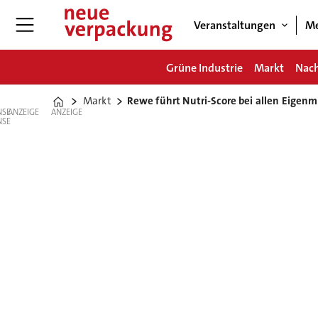
Veranstaltungen
Me
Grüne Industrie
Markt
Nach
Markt
Rewe führt Nutri-Score bei allen Eigen
Home
ANZEIGE
ANZEIGE