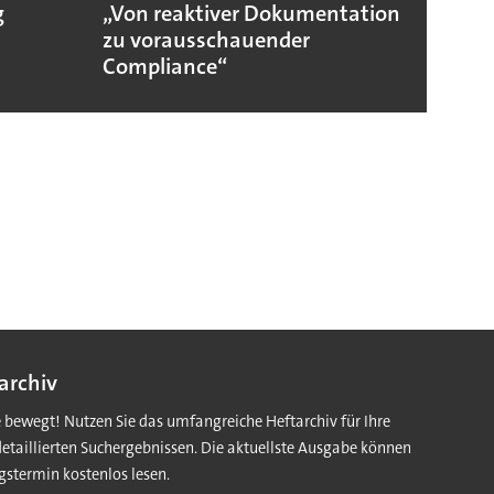
g
„Von reaktiver Dokumentation
Sicher
zu vorausschauender
Compliance“
archiv
e bewegt! Nutzen Sie das umfangreiche Heftarchiv für Ihre
detaillierten Suchergebnissen. Die aktuellste Ausgabe können
gstermin kostenlos lesen.