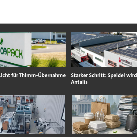
Licht für Thimm-Übernahme
Starker Schritt: Speidel wird
Antalis