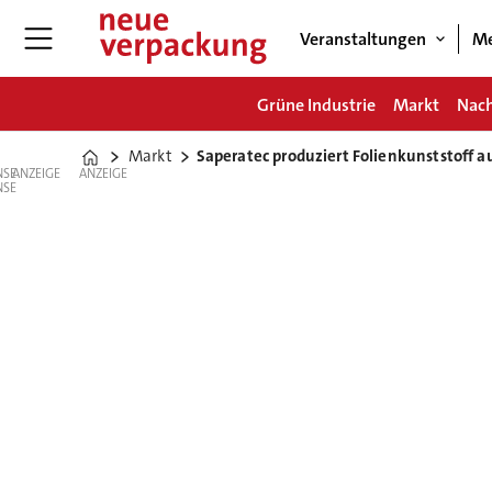
Veranstaltungen
Me
Grüne Industrie
Markt
Nach
Markt
Saperatec produziert Folienkunststoff 
Home
ANZEIGE
ANZEIGE