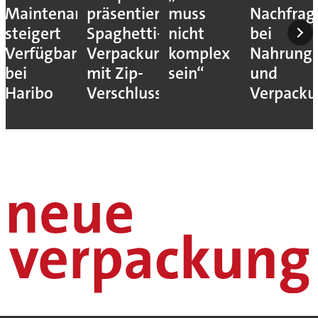
Maintenance
präsentiert
muss
Nachfrag
steigert
Spaghetti-
nicht
bei
Verfügbarkeit
Verpackung
komplex
Nahrungs
bei
mit Zip-
sein“
und
Haribo
Verschluss
Verpack