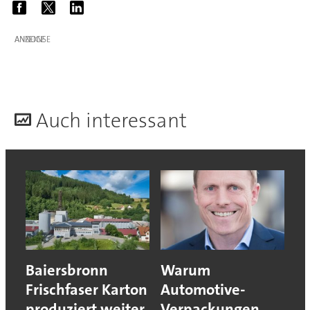
ANZEIGE
A
uch interessant
Baiersbronn
Warum
Frischfaser Karton
Automotive-
produziert weiter
Verpackungen