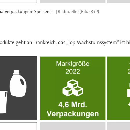
märverpackungen: Speiseeis.
(Bild: B+P)
dukte geht an Frankreich, das „Top-Wachstumssystem“ ist hier