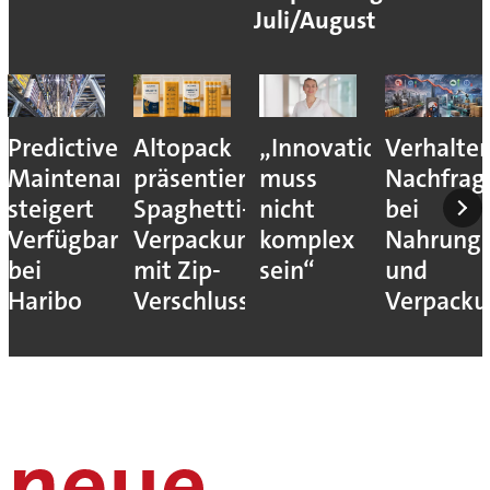
Juli/August
Predictive
Altopack
„Innovation
Verhalte
Maintenance
präsentiert
muss
Nachfrag
steigert
Spaghetti-
nicht
bei
Verfügbarkeit
Verpackung
komplex
Nahrungs
bei
mit Zip-
sein“
und
Haribo
Verschluss
Verpack