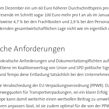
im Dezember ein um 60 Euro höherer Durchschnittspreis pro 
ahresende im Schnitt sogar 100 Euro mehr pro t an als im Ja
sweise 4,7 % bei den Frachtkosten und 2,9 % bei den Personal
rdernden gesamtwirtschaftlichen Lage nicht wie im eigentli
sche Anforderungen
okratische Anforderungen und Dokumentationspflichten auf d
ene im Koalitionsvertrag von Union und SPD politische Signal
 und Tempo diese Entlastung tatsächlich bei den Unterneh
lgte Verabschiedung der EU-Verpackungsverordnung (PPWR). 
gquoten für Transportverpackungen, sei ein klarer Erfolg f
pe kann damit weiterhin einen wertvollen Beitrag zu umweltf
aren anpassen lässt, ist sie zudem optimal für die von der 