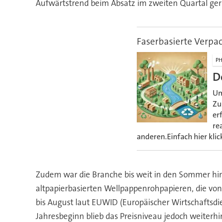
Aufwärtstrend beim Absatz im zweiten Quartal ger
Faserbasierte Verpa
PH
D
Um
Zu
er
re
anderen.Einfach hier klic
Zudem war die Branche bis weit in den Sommer hin
altpapierbasierten Wellpappenrohpapieren, die vo
bis August laut EUWID (Europäischer Wirtschaftsdi
Jahresbeginn blieb das Preisniveau jedoch weiterh