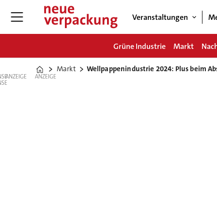
Veranstaltungen
Me
Grüne Industrie
Markt
Nach
Markt
Wellpappenindustrie 2024: Plus beim A
Home
ANZEIGE
ANZEIGE