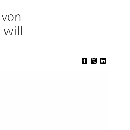
 von
 will