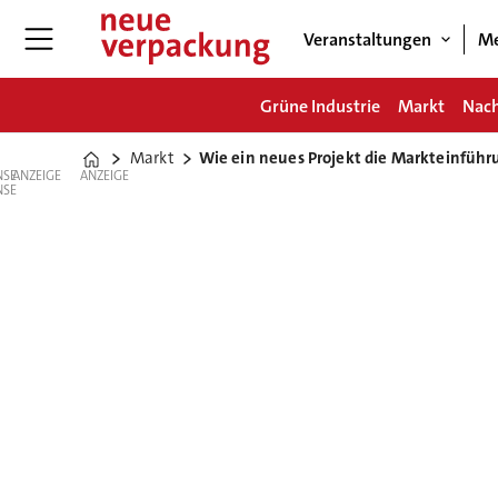
Veranstaltungen
Me
Grüne Industrie
Markt
Nach
Markt
Wie ein neues Projekt die Markteinführu
Home
ANZEIGE
ANZEIGE