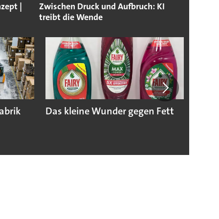
zept |
Zwischen Druck und Aufbruch: KI
treibt die Wende
abrik
Das kleine Wunder gegen Fett
Das s
Monat