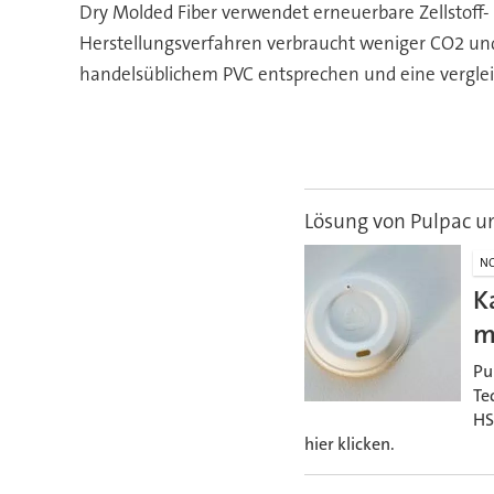
Dry Molded Fiber verwendet erneuerbare Zellstoff-
Herstellungsverfahren verbraucht weniger CO2 und 
handelsüblichem PVC entsprechen und eine verglei
Lösung von Pulpac 
NO
K
m
Pu
Te
HS
hier klicken.