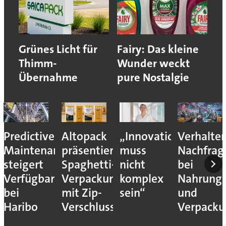
Grünes Licht für
Fairy: Das kleine
Thimm-
Wunder weckt
Übernahme
pure Nostalgie
Predictive
Altopack
„Innovation
Verhalte
Maintenance
präsentiert
muss
Nachfrag
steigert
Spaghetti-
nicht
bei
Verfügbarkeit
Verpackung
komplex
Nahrungs
bei
mit Zip-
sein“
und
Haribo
Verschluss
Verpack