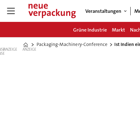
Veranstaltungen
Me
Grüne Industrie
Markt
Nach
Packaging-Machinery-Conference
Ist Indien 
Home
ANZEIGE
ANZEIGE