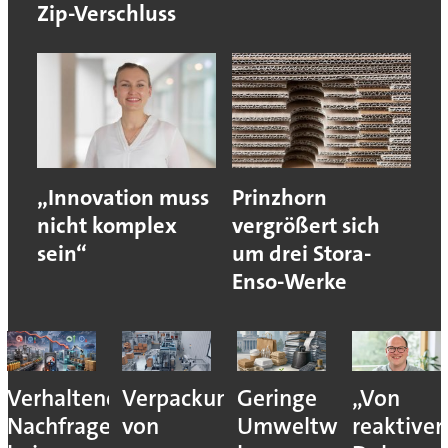
Zip-Verschluss
„Innovation muss
Prinzhorn
nicht komplex
vergrößert sich
sein“
um drei Stora-
Enso-Werke
Verhaltene
Verpackungslogistik
Geringe
„Von
Nachfrage
von
Umweltwirkung
reaktiver