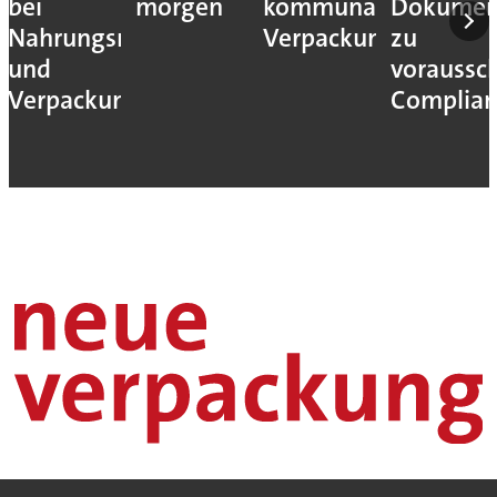
bei
morgen
kommunaler
Dokumen
Nahrungsmittel-
Verpackungssteuern
zu
und
voraussc
Verpackungsmaschinen
Complian