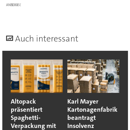
ANZEIGE
A
uch interessant
Altopack
Karl Mayer
präsentiert
Kartonagenfabrik
Spaghetti-
beantragt
Verpackung mit
Insolvenz