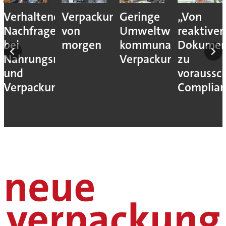
Verhaltene
Verpackungslogistik
Geringe
„Von
Nachfrage
von
Umweltwirkung
reaktiver
bei
morgen
kommunaler
Dokumen
Nahrungsmittel-
Verpackungssteuern
zu
und
voraussc
Verpackungsmaschinen
Complian