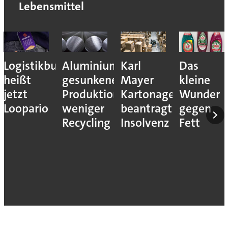
Lebensmittel
Logistikbude
Aluminiumindustrie:
Karl
Das
heißt
gesunkene
Mayer
kleine
jetzt
Produktion,
Kartonagenfabrik
Wunder
Loopario
weniger
beantragt
gegen
Recycling
Insolvenz
Fett