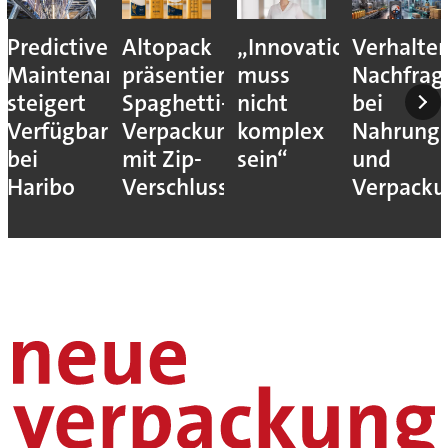
Predictive
Altopack
„Innovation
Verhalte
Maintenance
präsentiert
muss
Nachfrag
steigert
Spaghetti-
nicht
bei
Verfügbarkeit
Verpackung
komplex
Nahrungs
bei
mit Zip-
sein“
und
Haribo
Verschluss
Verpack