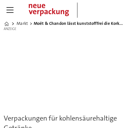
Markt
Moët & Chandon lässt kunststofffrei die Korken knallen
Home
ANZEIGE
ANZEIGE
Verpackungen für kohlensäurehaltige
Getränke