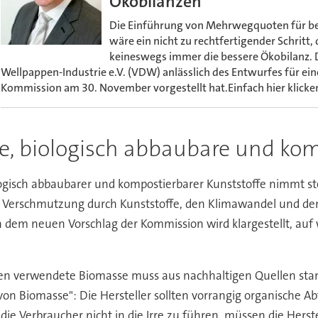
Ökobilanzen"
Die Einführung von Mehrwegquoten für b
wäre ein nicht zu rechtfertigender Schrit
keineswegs immer die bessere Ökobilanz. D
Wellpappen-Industrie e.V. (VDW) anlässlich des Entwurfes für e
Kommission am 30. November vorgestellt hat.Einfach hier klicke
e, biologisch abbaubare und kom
ogisch abbaubarer und kompostierbarer Kunststoffe nimmt stet
erschmutzung durch Kunststoffe, den Klimawandel und den Ve
 dem neuen Vorschlag der Kommission wird klargestellt, auf w
offen verwendete Biomasse muss aus nachhaltigen Quellen s
on Biomasse": Die Hersteller sollten vorrangig organische 
 Verbraucher nicht in die Irre zu führen, müssen die Hers