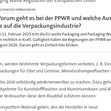
ging Waste Regulation der Europäischen Union
CHHALTIGE VERPACKUNGEN
orum geht es bei der PPWR und welche Au
ie auf die Verpackungsindustrie?
 11. Februar 2025 tritt die EU-weite Packaging and Packaging W
in rechtlich in Kraft. Gültigkeit haben die Regelungen der PPWR 
gust 2026. Darum geht es.Einfach hier klicken.
n, werden bestimmte Verpackungsformen verboten, z. B. Ei
rpackungen für Obst und Gemüse, Miniaturshampooflaschen 
is 2030 vollständig wiederverwertbar zu machen. Dazu gehör
ndsysteme für Kunststoffflaschen und Aluminiumdosen und di
e Verbraucher diese dem Bioabfall zuführen können.
 recyceltem Material geben, den die Hersteller in neue