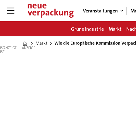
Veranstaltungen
Me
Grüne Industrie
Markt
Nach
Markt
Wie die Europäische Kommission Verpack
Home
ANZEIGE
ANZEIGE