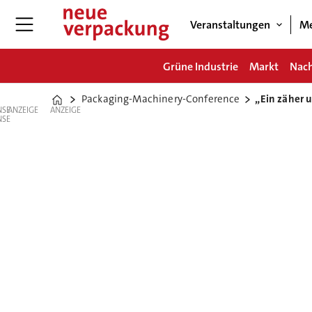
Veranstaltungen
Me
Grüne Industrie
Markt
Nach
Packaging-Machinery-Conference
„Ein zäher 
Home
ANZEIGE
ANZEIGE